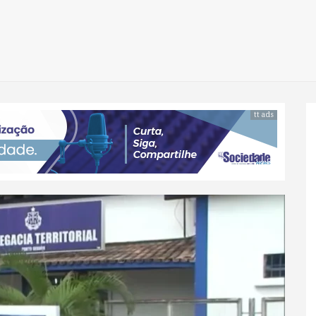
tt ads