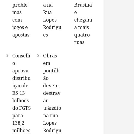
proble
a na
Brasília
mas
Rua
e
com
Lopes
chegam
jogos e
Rodrigu
a mais
apostas
es
quatro
ruas
Conselh
Obras
o
em
aprova
pontilh
distribu
ão
ição de
devem
R$ 13
destrav
bilhões
ar
do FGTS
trânsito
para
na rua
138,2
Lopes
milhões
Rodrigu