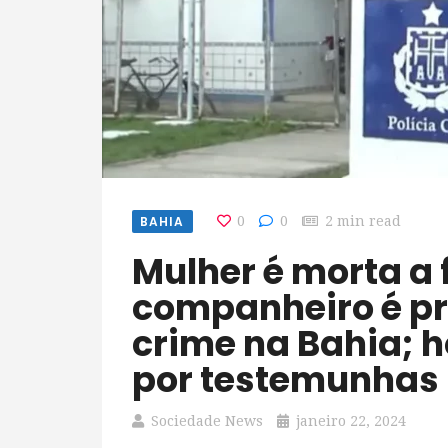
BAHIA
0
0
2 min read
Mulher é morta a facadas e ex-
companheiro é pr
crime na Bahia; 
por testemunhas
Sociedade News
janeiro 22, 2024