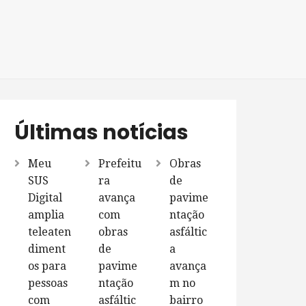
Últimas notícias
Meu
Prefeitu
Obras
SUS
ra
de
Digital
avança
pavime
amplia
com
ntação
teleaten
obras
asfáltic
diment
de
a
os para
pavime
avança
pessoas
ntação
m no
com
asfáltic
bairro