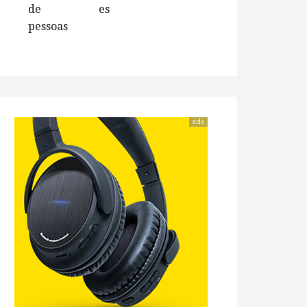
de
es
pessoas
ads