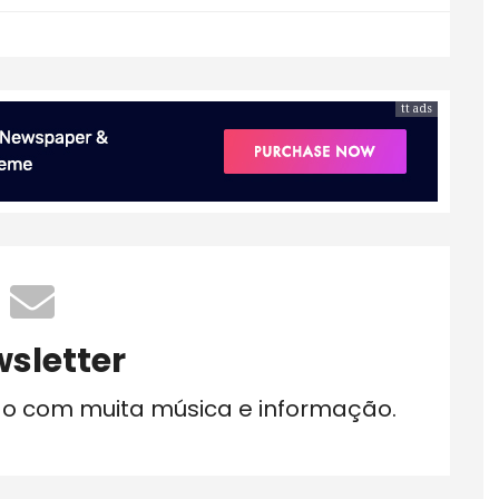
tt ads
sletter
do com muita música e informação.