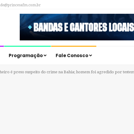
ade@princesafm.com.br
Programação
Fale Conosco
eiro é preso suspeito do crime na Bahia; homem foi agredido por teste