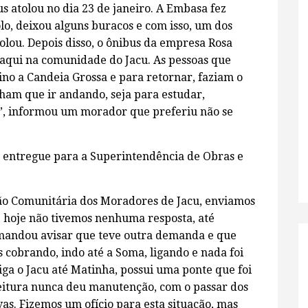
us atolou no dia 23 de janeiro. A Embasa fez
lo, deixou alguns buracos e com isso, um dos
atolou. Depois disso, o ônibus da empresa Rosa
aqui na comunidade do Jacu. As pessoas que
ino a Candeia Grossa e para retornar, faziam o
nham que ir andando, seja para estudar,
”, informou um morador que preferiu não se
e entregue para a Superintendência de Obras e
ão Comunitária dos Moradores de Jacu, enviamos
é hoje não tivemos nenhuma resposta, até
mandou avisar que teve outra demanda e que
cobrando, indo até a Soma, ligando e nada foi
liga o Jacu até Matinha, possui uma ponte que foi
eitura nunca deu manutenção, com o passar dos
as. Fizemos um ofício para esta situação, mas