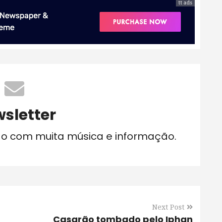
tt ads
sletter
do com muita música e informação.
Next Post
Casarão tombado pelo Iphan