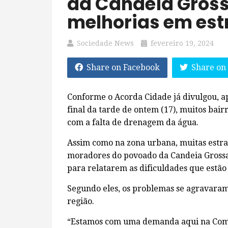
da Candeia Gross
melhorias em es
Sociedade News
fevereiro 19, 2024
Share on Facebook
Share on
Conforme o Acorda Cidade já divulgou, a
final da tarde de ontem (17), muitos bai
com a falta de drenagem da água.
Assim como na zona urbana, muitas estrad
moradores do povoado da Candeia Grossa
para relatarem as dificuldades que estão
Segundo eles, os problemas se agravara
região.
“Estamos com uma demanda aqui na Comu