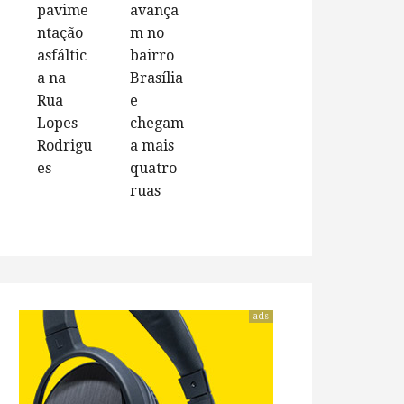
pavime
avança
ntação
m no
asfáltic
bairro
a na
Brasília
Rua
e
Lopes
chegam
Rodrigu
a mais
es
quatro
ruas
ads