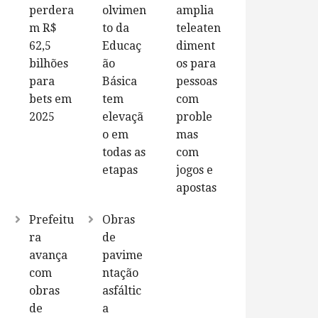
perdera
olvimen
amplia
m R$
to da
teleaten
62,5
Educaç
diment
bilhões
ão
os para
para
Básica
pessoas
bets em
tem
com
2025
elevaçã
proble
o em
mas
todas as
com
etapas
jogos e
apostas
Prefeitu
Obras
ra
de
avança
pavime
com
ntação
obras
asfáltic
de
a