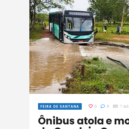
FEIRA DE SANTANA
0
0
7 mi
Ônibus atola e moradores do povoado