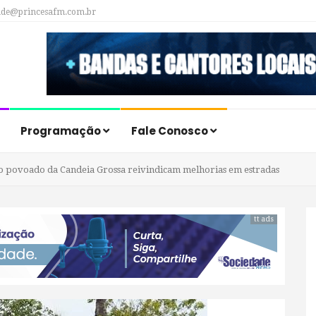
ade@princesafm.com.br
Programação
Fale Conosco
o povoado da Candeia Grossa reivindicam melhorias em estradas
tt ads