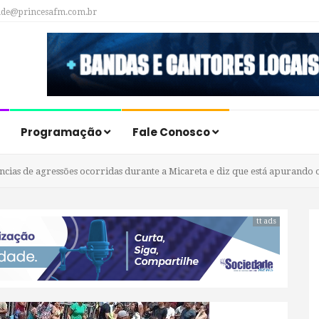
ade@princesafm.com.br
Programação
Fale Conosco
ncias de agressões ocorridas durante a Micareta e diz que está apurando o
tt ads