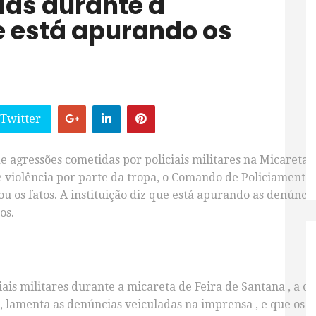
das durante a
e está apurando os
 Twitter
de agressões cometidas por policiais militares na Micareta
e violência por parte da tropa, o Comando de Policiamento
ou os fatos. A instituição diz que está apurando as denúnci
os.
ciais militares durante a micareta de Feira de Santana , a
, lamenta as denúncias veiculadas na imprensa , e que os 