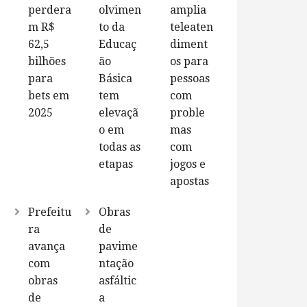
perdera
olvimen
amplia
m R$
to da
teleaten
62,5
Educaç
diment
bilhões
ão
os para
para
Básica
pessoas
bets em
tem
com
2025
elevaçã
proble
o em
mas
todas as
com
etapas
jogos e
apostas
Prefeitu
Obras
ra
de
avança
pavime
com
ntação
obras
asfáltic
de
a