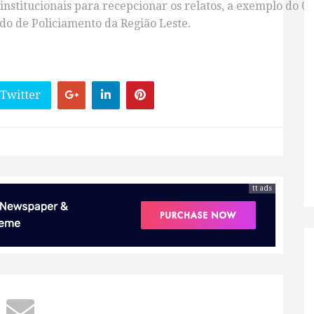
institucionais para recepcionar os relatos, a exemplo do 0
o de Policiamento da Região Leste.
 Twitter
tt ads