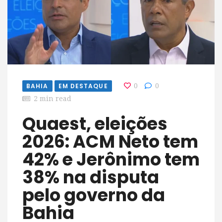
BAHIA
EM DESTAQUE
0
0
2 min read
Quaest, eleições
2026: ACM Neto tem
42% e Jerônimo tem
38% na disputa
pelo governo da
Bahia