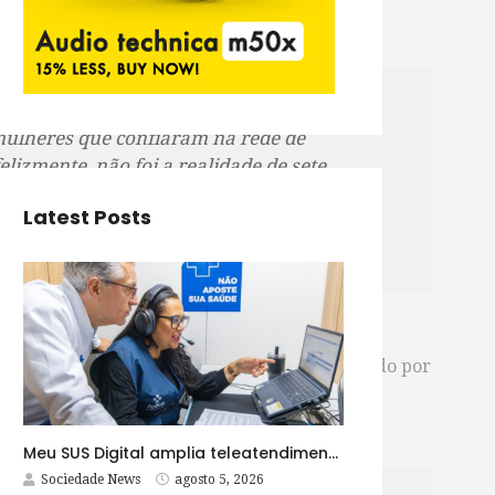
mulheres que confiaram na rede de
felizmente, não foi a realidade de sete
ressores, o que mostra que ainda temos
Latest Posts
ma chance de recomeço”, observa.
erca de 135 mulheres são assassinadas no mundo por
 ou verbal.
Meu SUS Digital amplia teleatendimentos para pessoas com problemas com jogos e apostas
Sociedade News
agosto 5, 2026