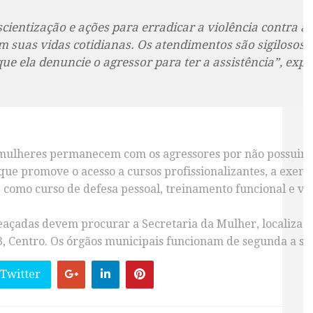
scientização e ações para erradicar a violência contra a
em suas vidas cotidianas. Os atendimentos são sigilosos,
e ela denuncie o agressor para ter a assistência”, expli
 mulheres permanecem com os agressores por não possuir r
que promove o acesso a cursos profissionalizantes
, a exemp
como curso de defesa pessoal, treinamento funcional e vi
eaçadas devem procurar a Secretaria da Mulhe
r, localizad
 Centro. Os órgãos municipais funcionam de segunda a sexta
 Twitter