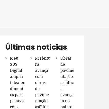
Últimas notícias
Meu
Prefeitu
Obras
SUS
ra
de
Digital
avança
pavime
amplia
com
ntação
teleaten
obras
asfáltic
diment
de
a
os para
pavime
avança
pessoas
ntação
m no
com
asfáltic
bairro