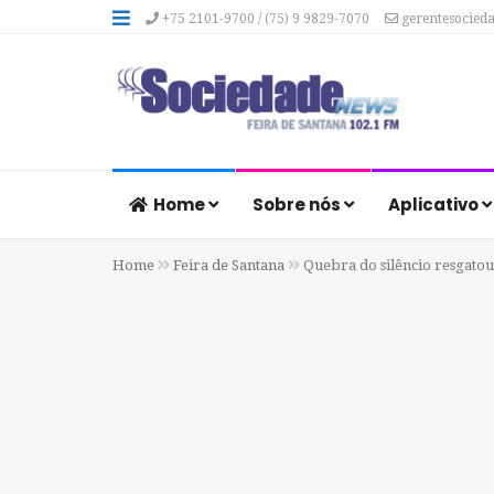
+75 2101-9700 / (75) 9 9829-7070
gerentesocied
Home
Sobre nós
Aplicativo
Home
Feira de Santana
Quebra do silêncio resgatou