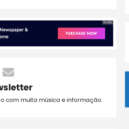
tt ads
sletter
do com muita música e informação.