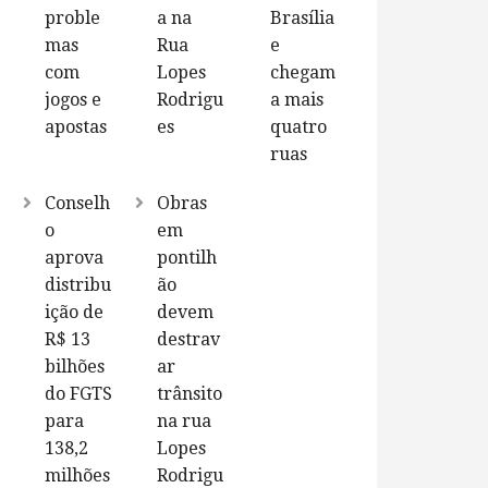
proble
a na
Brasília
mas
Rua
e
com
Lopes
chegam
jogos e
Rodrigu
a mais
apostas
es
quatro
ruas
Conselh
Obras
o
em
aprova
pontilh
distribu
ão
ição de
devem
R$ 13
destrav
bilhões
ar
do FGTS
trânsito
para
na rua
138,2
Lopes
milhões
Rodrigu