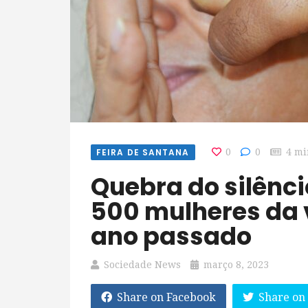
FEIRA DE SANTANA
0
0
4 mi
Quebra do silêncio resgatou mais de
500 mulheres da 
ano passado
Sociedade News
março 8, 2023
Share on Facebook
Share on