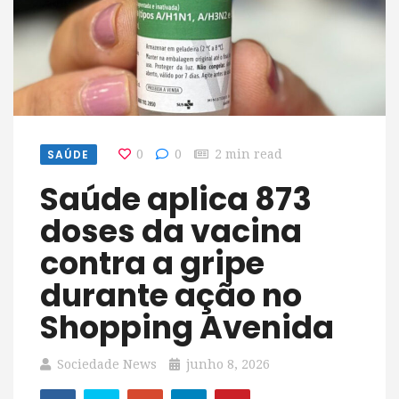
SAÚDE
0
0
2 min read
Saúde aplica 873
doses da vacina
contra a gripe
durante ação no
Shopping Avenida
Sociedade News
junho 8, 2026