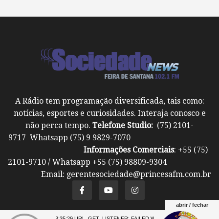
A Rádio tem programação diversificada, tais como:
notícias, esportes e curiosidades. Interaja conosco e
não perca tempo.
Telefone Studio:
(75) 2101-
9717 Whatsapp (75) 9 9829-7070
Informações Comerciais
: +55 (75)
2101-9710 / Whatsapp +55 (75) 98809-9304
Email: gerentesociedade@princesafm.com.br
abrir / fechar
07 23:35:29 URL_GET_LISTENER: FAILED WITH ERROR: **** 07 23:35: