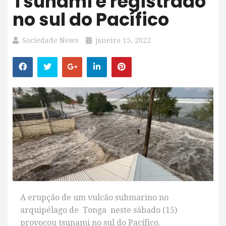
Tsunami é registrado
no sul do Pacífico
Sociedade News
janeiro 15, 2022
A erupção de um vulcão submarino no
arquipélago de Tonga neste sábado (15)
provocou tsunami no sul do Pacífico.