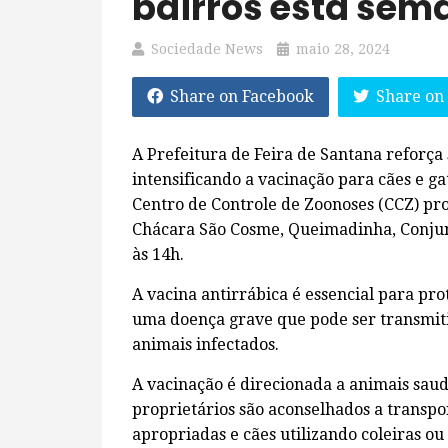
bairros esta sem
Sociedade News
maio 28, 2024
Share on Facebook
Share on
A Prefeitura de Feira de Santana reforç
intensificando a vacinação para cães e gat
Centro de Controle de Zoonoses (CCZ) pr
Chácara São Cosme, Queimadinha, Conju
às 14h.
A vacina antirrábica é essencial para pro
uma doença grave que pode ser transmit
animais infectados.
A vacinação é direcionada a animais saud
proprietários são aconselhados a transpo
apropriadas e cães utilizando coleiras ou