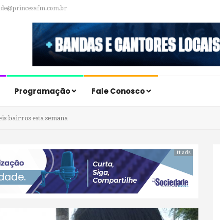
ade@princesafm.com.br
Programação
Fale Conosco
is bairros esta semana
tt ads