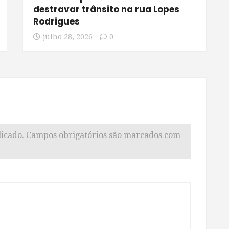
destravar trânsito na rua Lopes
Rodrigues
julho 28, 2026
0
icado.
Campos obrigatórios são marcados com