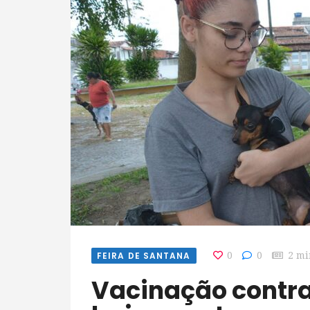
FEIRA DE SANTANA
0
0
2 mi
Vacinação contra raiva em seis