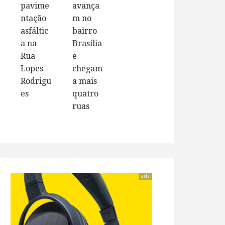
pavime
avança
ntação
m no
asfáltic
bairro
a na
Brasília
Rua
e
Lopes
chegam
Rodrigu
a mais
es
quatro
ruas
ads