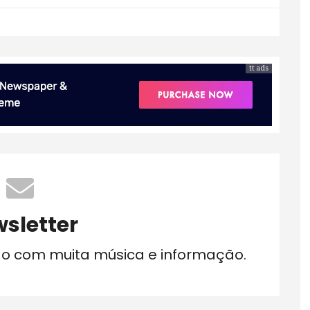
tt ads
sletter
do com muita música e informação.