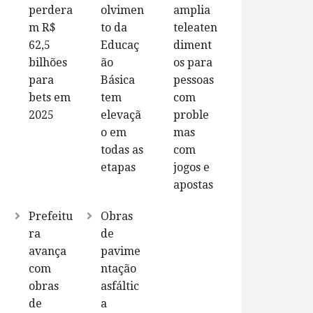
perdera
olvimen
amplia
m R$
to da
teleaten
62,5
Educaç
diment
bilhões
ão
os para
para
Básica
pessoas
bets em
tem
com
2025
elevaçã
proble
o em
mas
todas as
com
etapas
jogos e
apostas
Prefeitu
Obras
ra
de
avança
pavime
com
ntação
obras
asfáltic
de
a