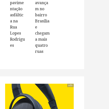
pavime
avança
ntação
m no
asfáltic
bairro
a na
Brasília
Rua
e
Lopes
chegam
Rodrigu
a mais
es
quatro
ruas
ads