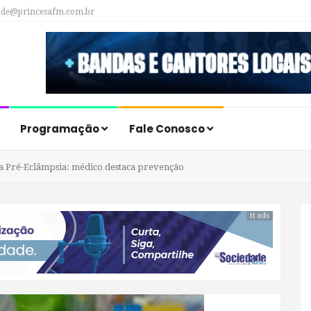
ade@princesafm.com.br
Programação
Fale Conosco
a Pré-Eclâmpsia: médico destaca prevenção
tt ads