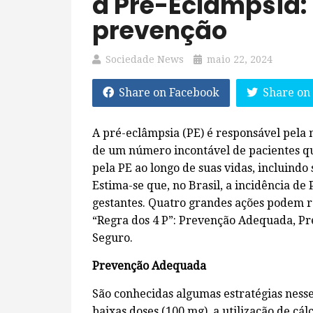
a Pré-Eclâmpsia:
prevenção
Sociedade News
maio 22, 2024
Share on Facebook
Share on
A pré-eclâmpsia (PE) é responsável pela
de um número incontável de pacientes q
pela PE ao longo de suas vidas, incluindo
Estima-se que, no Brasil, a incidência de
gestantes. Quatro grandes ações podem r
“Regra dos 4 P”: Prevenção Adequada, Pr
Seguro.
Prevenção Adequada
São conhecidas algumas estratégias nesse 
baixas doses (100 mg), a utilização de cálc