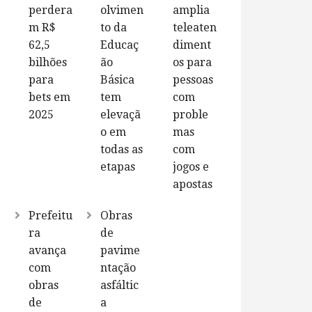
perdera
olvimen
amplia
m R$
to da
teleaten
62,5
Educaç
diment
bilhões
ão
os para
para
Básica
pessoas
bets em
tem
com
2025
elevaçã
proble
o em
mas
todas as
com
etapas
jogos e
apostas
Prefeitu
Obras
ra
de
avança
pavime
com
ntação
obras
asfáltic
de
a