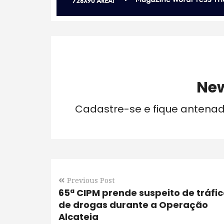
New
Cadastre-se e fique antena
Previous Post
65ª CIPM prende suspeito de tráfi
de drogas durante a Operação
Alcateia