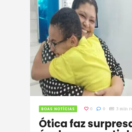
BOAS NOTÍCIAS
0
0
3 min r
Ótica faz surpresa a menino que pediu