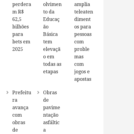
perdera
olvimen
amplia
m R$
to da
teleaten
62,5
Educaç
diment
bilhões
ão
os para
para
Básica
pessoas
bets em
tem
com
2025
elevaçã
proble
o em
mas
todas as
com
etapas
jogos e
apostas
Prefeitu
Obras
ra
de
avança
pavime
com
ntação
obras
asfáltic
de
a