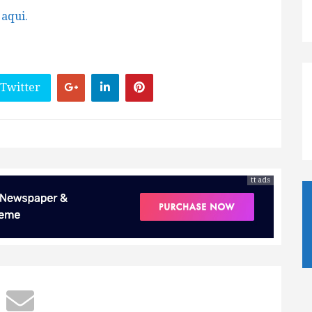
 aqui.
 Twitter
tt ads