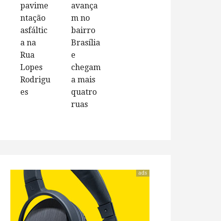
pavime
avança
ntação
m no
asfáltic
bairro
a na
Brasília
Rua
e
Lopes
chegam
Rodrigu
a mais
es
quatro
ruas
ads