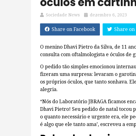
óculos em cartin
Sociedade News
dezembro 6, 2023
Share on Facebook
Share on
O menino Dhavi Pietro da Silva, de 11 a
consulta com oftalmologista e óculos de 
O pedido tão simples emocionou internau
fizeram uma surpresa: levaram o garotin
os próprios óculos, que tanto sonhava. El
alegria.
“Nós do Laboratório JBRAGA ficamos enc
Dhavi Pietro! Seu pedido de natal tocou 
o quanto necessário e urgente era, ele p
é algo que ele tanto ama’, escreveu a em