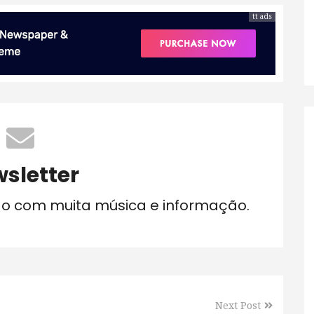
tt ads
sletter
do com muita música e informação.
Next Post