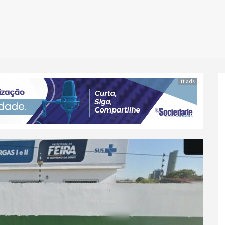
tt ads