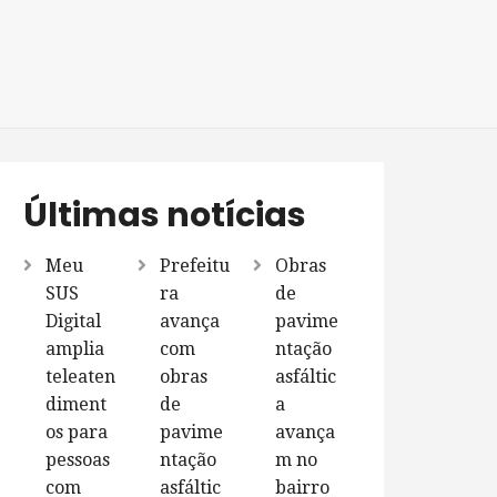
Últimas notícias
Meu
Prefeitu
Obras
SUS
ra
de
Digital
avança
pavime
amplia
com
ntação
teleaten
obras
asfáltic
diment
de
a
os para
pavime
avança
pessoas
ntação
m no
com
asfáltic
bairro