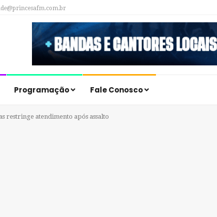
ade@princesafm.com.br
Programação
Fale Conosco
s restringe atendimento após assalto