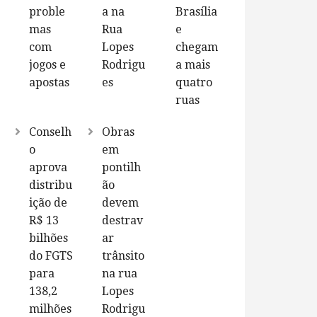
proble
a na
Brasília
mas
Rua
e
com
Lopes
chegam
jogos e
Rodrigu
a mais
apostas
es
quatro
ruas
Conselh
Obras
o
em
aprova
pontilh
distribu
ão
ição de
devem
R$ 13
destrav
bilhões
ar
do FGTS
trânsito
para
na rua
138,2
Lopes
milhões
Rodrigu