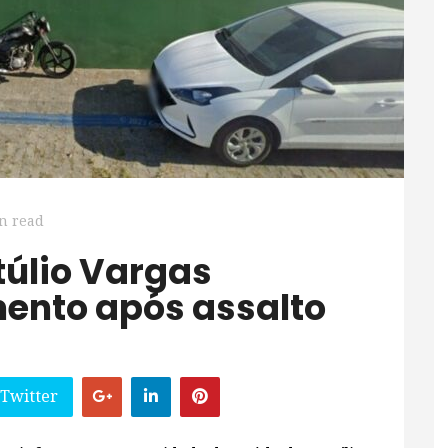
n read
mento após assalto
 Twitter