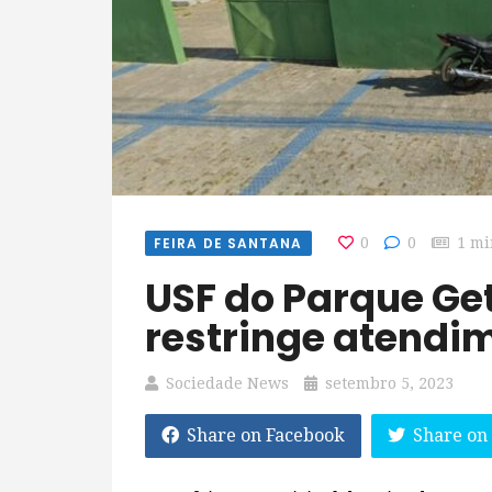
FEIRA DE SANTANA
0
0
1 mi
USF do Parque Getúlio Vargas
restringe atendi
Sociedade News
setembro 5, 2023
Share on Facebook
Share on