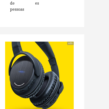
de
es
pessoas
ads