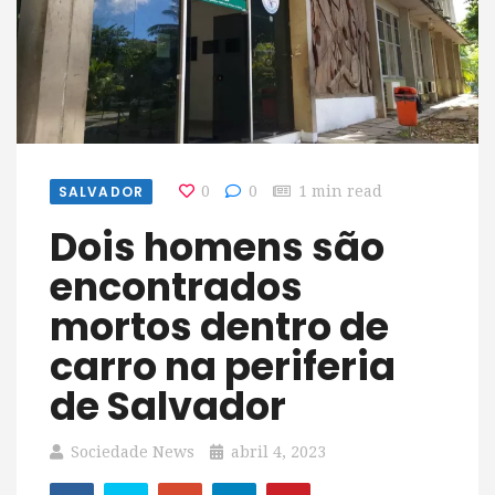
SALVADOR
0
0
1 min read
Dois homens são
encontrados
mortos dentro de
carro na periferia
de Salvador
Sociedade News
abril 4, 2023