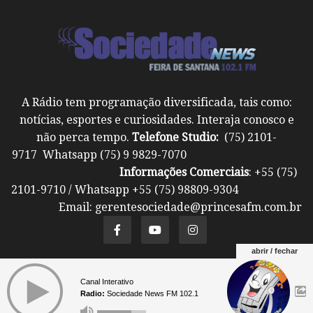
A Rádio tem programação diversificada, tais como:
notícias, esportes e curiosidades. Interaja conosco e
não perca tempo.
Telefone Studio:
(75) 2101-
9717 Whatsapp (75) 9 9829-7070
Informações Comerciais
: +55 (75)
2101-9710 / Whatsapp +55 (75) 98809-9304
Email: gerentesociedade@princesafm.com.br
abrir / fechar
Um site pertencente a Fundação Santo Antônio ©
Canal Interativo
Todos os direitos reservados.
Radio:
Sociedade News FM 102.1